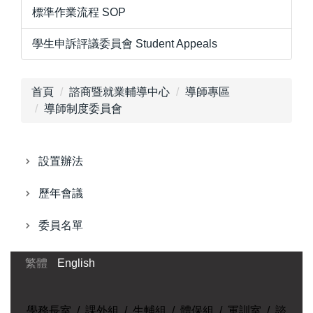
標準作業流程 SOP
學生申訴評議委員會 Student Appeals
首頁
諮商暨就業輔導中心
導師專區
導師制度委員會
設置辦法
歷年會議
委員名單
繁體
English
學務長室
/
課外組
/
生輔組
/
體保組
/
軍訓室
/
諮