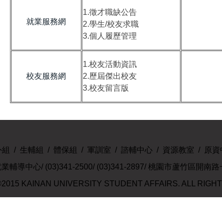
1.徵才職缺公告
就業服務網
2.學生/校友求職
3.個人履歷管理
1.校友活動資訊
校友服務網
2.歷屆傑出校友
3.校友留言版
外組
/
生輔組
/
體保組
/
軍訓室
/
諮輔中心
/
資源教室
/
原資
導中心/ (03)341-2500/ (03)341-2897/ 桃園市蘆竹區開
2015 KAINAN UNIVERSITY STUDENT AFFAIRS. ALL RIGH