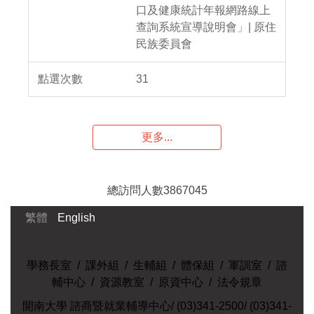
口及健康統計年報網路線上
查詢系統宣導說明會」| 原住
民族委員會
31
更多...
總訪問人數
3
8
6
7
0
4
5
繁體
English
學務長室
/
課外組
/
生輔組
/
體保組
/
軍訓室
/
諮
輔中心
/
資源教室
/
原資中心
/
法令規章
開南大學 諮商暨就業輔導中心/ (03)341-2500/ (03)341-