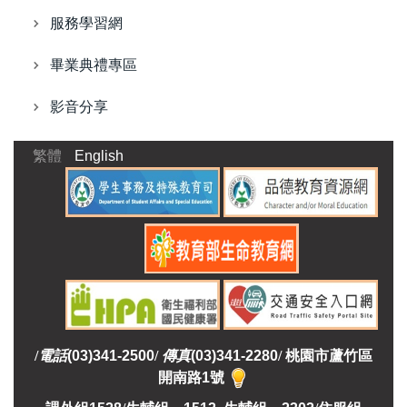
服務學習網
畢業典禮專區
影音分享
繁體
English
/
電話
(03)341-2500
/
傳真
(03)341-2280
/
桃園市蘆竹區
開南路1號