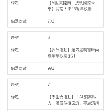
【AI點亮開南，接軌國際未
來】開南大學26週年校慶
702
6
【課外活動】第四屆萌寵時尚
嘉年華歡樂派對
991
7
【學生會活動】「AI 洞察壓
力．溫度修復疲憊」專題演講