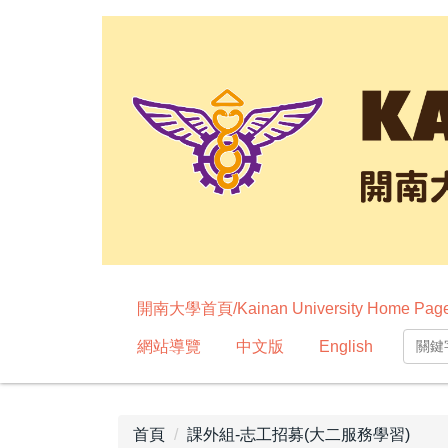
跳
到
主
要
內
容
區
開南大學首頁/Kainan University Home Pag
網站導覽
中文版
English
首頁
課外組-志工招募(大二服務學習)