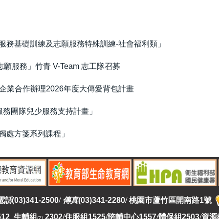
服務基礎訓練及志願服務特殊訓練-社會福利類」
願服務」竹青 V-Team 志工隊召募
A企業合作辦理2026年度大傳愛背包計畫
服務團隊兒少服務支持計畫」
獨處方箋系列課程」
電話
(03)341-2500
/
傳真
(03)341-2280
/
桃園市蘆竹區開南路1號
512 生輔組
2302
/
住服組1525
/
諮輔中心1557
/
體保組2503
/
資源
(2)