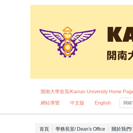
跳
到
主
要
內
容
區
開南大學首頁/Kainan University Home Pag
網站導覽
中文版
English
首頁
學務長室/ Dean's Office
關於我們/ a