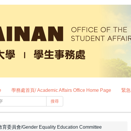
e
學務處首頁/ Academic Affairs Office Home Page
緊急聯
搜尋
員會/Gender Equality Education Committee