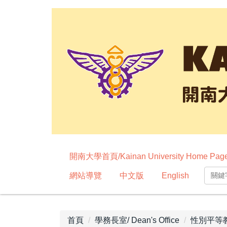
跳
到
主
要
內
容
區
開南大學首頁/Kainan University Home Pag
網站導覽
中文版
English
首頁
學務長室/ Dean's Office
性別平等教育委