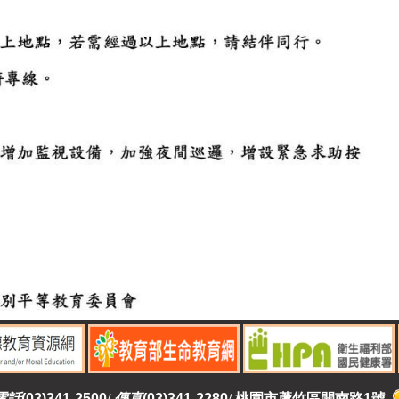
電話
(03)341-2500
/
傳真
(03)341-2280
/
桃園市蘆竹區開南路1號