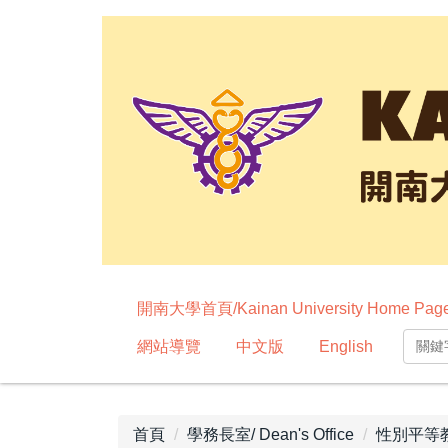
跳
到
主
要
內
容
區
開南大學首頁/Kainan University Home Pag
網站導覽
中文版
English
首頁
學務長室/ Dean's Office
性別平等教育委