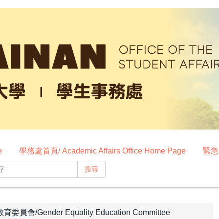
e
學務處首頁/ Academic Affairs Office Home Page
緊急聯
搜尋
員會/Gender Equality Education Committee