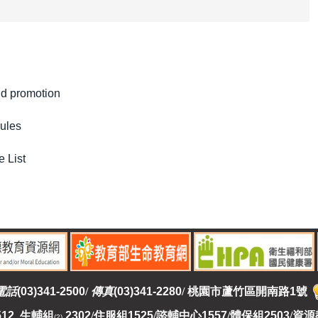
d promotion
ules
 List
電話
(03)341-2500
/
傳真
(03)341-2280
/
桃園市蘆竹區開南路1號
512 生輔組
2302
/
住服組1525
/
諮輔中心1557
/
體保組2503
/
資源
(2)