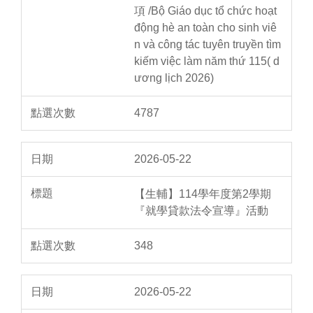
項 /Bộ Giáo dục tổ chức hoạt
động hè an toàn cho sinh viê
n và công tác tuyên truyền tìm
kiếm việc làm năm thứ 115( d
ương lịch 2026)
4787
2026-05-22
【生輔】114學年度第2學期
『就學貸款法令宣導』活動
348
2026-05-22