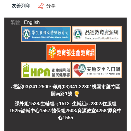
友善列印
分享
繁體
English
/
電話
(03)341-2500
/
傳真
(03)341-2280
/
桃園市蘆竹區
開南路1號
課外組
1528
/
生輔組
1512 生輔組
2302
/
住服組
(1)
(2)
1525
/
諮輔中心1557
/
體保組2503
/
資源教室
4258
/
原資中
心1555