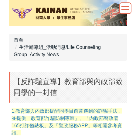
跳
到
主
要
內
首頁
容
生活輔導組_活動消息/Life Counseling
區
Group_Activity News
【反詐騙宣導】教育部與內政部致
同學的一封信
1.教育部與內政部提醒同學目前常遇到的詐騙手法，
並提供「教育部詐騙防制專區」、「內政部警政署
165打詐儀錶板」及「警政服務APP」等相關參考資
訊。