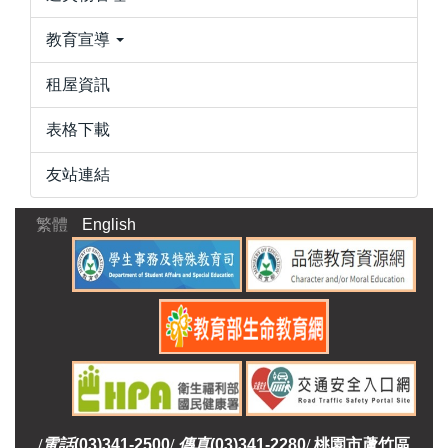
教育宣導
租屋資訊
表格下載
友站連結
繁體
English
/
電話
(03)341-2500
/
傳真
(03)341-2280
/
桃園市蘆竹區