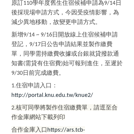
原訂
學年度舊生住宿候補申請為
日
110
9/14
後採現場申請方式，今因受疫情影響，為
減少異地移動，故變更申請方式。
新增
日開放線上住宿候補申請
9/14 ~ 9/16
登記，
日公告申請結果並製作繳費
9/17
單，同學需持繳費收據或台銀就貸撥款通
知書
需貸有住宿費
始可報到進住，至遲於
(
)
日前完成繳費。
9/30
住宿申請入口：
1.
http://portal.knu.edu.tw/knue2/
核可同學將製作住宿繳費單，
請逕至合
2.
作金庫網站下載列印
合作金庫入口
https://ars.tcb-