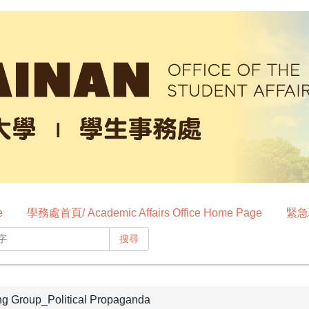
e
學務處首頁/ Academic Affairs Office Home Page
緊急聯
搜尋
roup_Political Propaganda