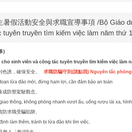
安全與求職宣導事項 /Bộ Giáo dục tổ ch
c tuyên truyền tìm kiếm việc làm năm thứ 
多)
cho sinh viên và công tác tuyên truyền tìm kiếm việc làm 
利色誘，確保安全。
求職防騙守則(請點我)
Nguyên tắc phòng 
oạn lừa đảo mới, đừng ham lợi, cần đảm bảo an toàn
養成防禦駕駛觀念。
 giao thông, không phóng nhanh vượt ẩu, uống rượu lái xa, hình
慎防求職受騙陷阱。
nh làm thêm, tránh bị lừa đảo khi tìm việc.
及救人「救溺5步」。