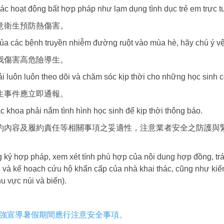
 hoạt động bất hợp pháp như lạm dụng tình dục trẻ em trực tuy
意衛生預防熱傷害。
a các bệnh truyền nhiễm đường ruột vào mùa hè, hãy chú ý vệ s
我傷害高危險導生。
 luôn luôn theo dõi và chăm sóc kịp thời cho những học sinh c
生事件應立即通報。
ác khoa phải nắm tình hình học sinh để kịp thời thông báo.
約內容及履約責任等相關事項之妥適性，注意業者安全之防護與
 ký hợp pháp, xem xét tính phù hợp của nội dung hợp đồng, tr
n và kế hoạch cứu hộ khẩn cấp của nhà khai thác, cũng như ki
u vực núi và biển).
強宣導暑假期間應行注意安全事項。