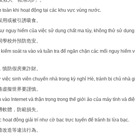
n toàn khi hoạt động tại các khu vực vùng nước.
誤用或被引誘吸食。
 sự nguy hiểm của việc sử dụng chất ma túy, không thử sử dụng 
同學校外預防危安。
kiểm soát ra vào và tuần tra để ngăn chặn các mối nguy hiểm 
，慎防假房東詐財。
 việc sinh viên chuyển nhà trong kỳ nghỉ Hè, tránh bị chủ nhà g
路虛擬世界要謹慎。
vào Internet và thận trọng trong thế giới ảo của máy tính và điệ
博軟體，防範損失。
oạt động giải trí như cờ bạc trực tuyến để tránh bị lừa bạc.
槍改造等違法行為。