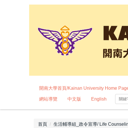
跳
到
主
要
內
容
區
開南大學首頁/Kainan University Home Pag
網站導覽
中文版
English
首頁
生活輔導組_政令宣導/ Life Counseling G