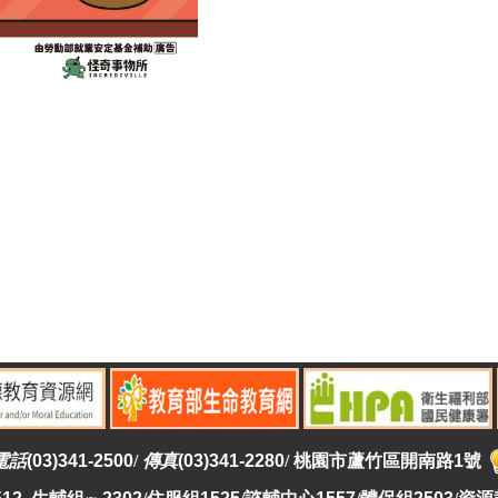
電話
(03)341-2500
/
傳真
(03)341-2280
/
桃園市蘆竹區開南路1號