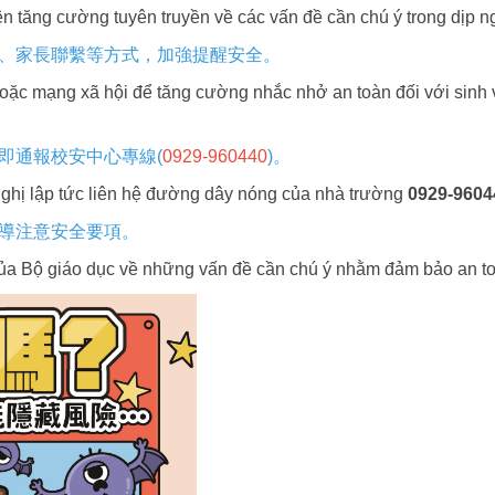
ên tăng cường tuyên truyền về các vấn đề cần chú ý trong dịp ng
、家長聯繫等方式，加強提醒安全。
ặc mạng xã hội để tăng cường nhắc nhở an toàn đối với sinh vi
即通報校安中心專線(
0929-960440
)。
nghị lập tức liên hệ đường dây nóng của nhà trường
0929-9604
導注意安全要項。
ủa Bộ giáo dục về những vấn đề cần chú ý nhằm đảm bảo an toà