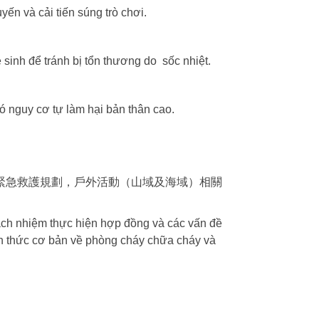
ến và cải tiến súng trò chơi.
inh để tránh bị tổn thương do sốc nhiệt.
ó nguy cơ tự làm hại bản thân cao.
緊急救護規劃，戶外活動（山域及海域）相關
ách nhiệm thực hiện hợp đồng và các vấn đề
ến thức cơ bản về phòng cháy chữa cháy và