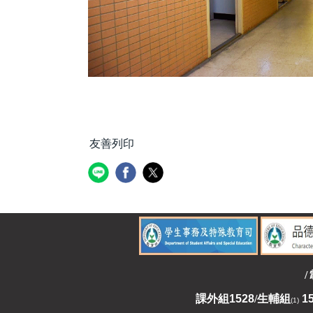
友善列印
/
課外組
1528
/
生輔組
1
(1)