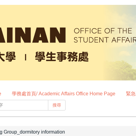
e
學務處首頁/ Academic Affairs Office Home Page
緊急聯
搜尋
oup_dormitory information