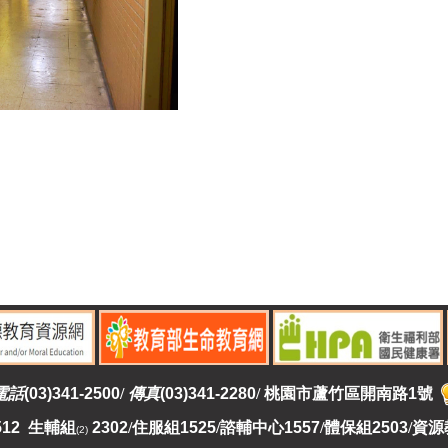
電話
(03)341-2500
/
傳真
(03)341-2280
/
桃園市蘆竹區開南路1號
512 生輔組
2302
/
住服組1525
/
諮輔中心1557
/
體保組2503
/
資源
(2)