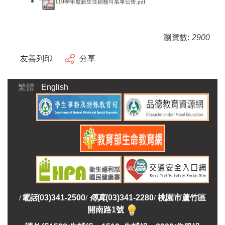
110
學年度新生住宿核可
名單公告.pdf
瀏覽數:
2900
友善列印
分享
繁體
English
/
電話
(03)341-2500
/
傳真
(03)341-2280
/
桃園市蘆竹區
開南路1號