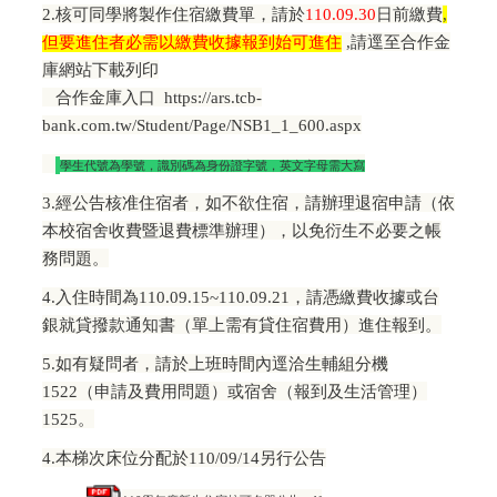
2.
核可同學將製作住宿繳費單，請於
110.09.30
日前繳費
,
但要進住者必需以繳費收據報到始可進住
,
請逕至合作金
庫網站下載列印
合作金庫入口
https://ars.tcb-
bank.com.tw/Student/Page/NSB1_1_600.aspx
學生代號為學號，識別碼為身份證字號，英文字母需大寫
3.
經公告核准住宿者，如不欲住宿，請辦理退宿申請（依
本校宿舍收費暨退費標準辦理），以免衍生不必要之帳
務問題。
4.
入住時間為110.09.15~110.09.21，請憑繳費收據或台
銀就貸撥款通知書（單上需有貸住宿費用）進住報到。
5.
如有疑問者，請於上班時間內逕洽生輔組分機
1522（申請及費用問題）或宿舍（報到及生活管理）
1525。
4.
本梯次床位分配於110/09/14另行公告