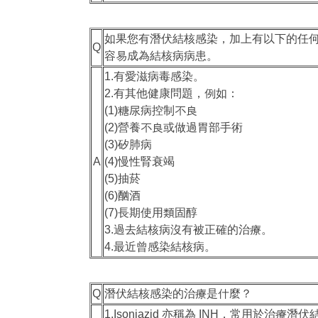
如果您有潛伏結核感染，加上有以下的任
Q
容易成為結核病病患。
1.有愛滋病毒感染。
2.有其他健康問題，例如：
(1)糖尿病控制不良
(2)營養不良或做過胃部手術
(3)矽肺病
A
(4)慢性腎衰竭
(5)抽菸
(6)酗酒
(7)長期使用類固醇
3.過去結核病沒有被正確的治療。
4.最近曾感染結核病。
Q
潛伏結核感染的治療是什麼？
1.Isoniazid 亦稱為 INH，常用於治療潛