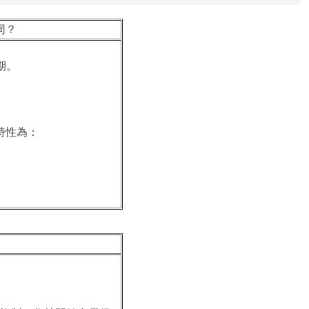
同？
期。
特性為：