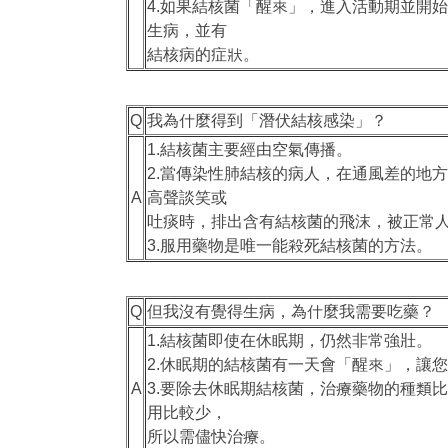
4.如果結核菌「醒來」，進入活動期並開
生病，並有
結核病的症狀。
Q
我為什麼得到「潛伏結核感染」？
1.結核菌主要經由空氣傳播。
2.當傳染性肺結核的病人，在通風差的地
A
高聲談笑或
吐痰時，排出含有結核菌的飛沫，被正常
3.服用藥物是唯一能殺死結核菌的方法。
Q
但我沒有覺得生病，為什麼我需要吃藥？
1.結核菌即使在休眠期，仍然非常強壯。
2.休眠期的結核菌有一天會「醒來」，讓
A
3.要除去休眠期結核菌，治療藥物的種類
用比較少，
所以需儘快治療。