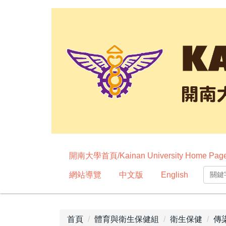
跳
到
主
要
內
容
區
開南大學首頁/Kainan University Home Pag
網站導覽
中文版
English
首頁
體育與衛生保健組
衛生保健
傳