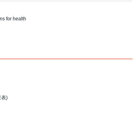
or health
表)