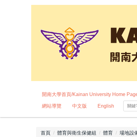
跳
到
主
要
內
容
區
開南大學首頁/Kainan University Home Pag
網站導覽
中文版
English
首頁
體育與衛生保健組
體育
場地設