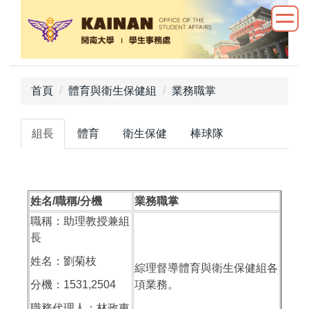
跳
到
主
要
內
首頁
體育與衛生保健組
業務職掌
容
區
組長
體育
衛生保健
棒球隊
姓名/職稱/分機
業務職掌
職稱：助理教授兼組
長
姓名：劉菊枝
綜理督導體育與衛生保健組各
分機：1531,2504
項業務。
職務代理人：林政東