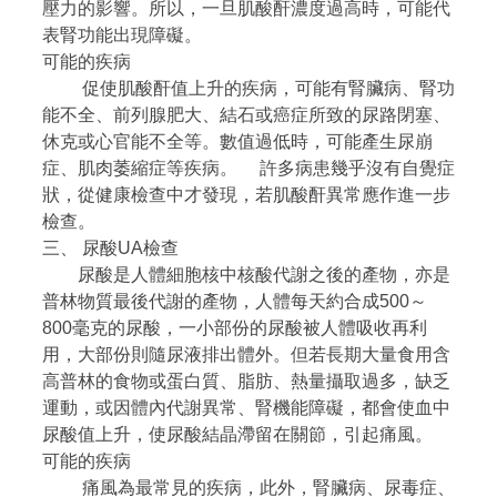
壓力的影響。所以，一旦肌酸酐濃度過高時，可能代
表腎功能出現障礙。
可能的疾病
促使肌酸酐值上升的疾病，可能有腎臟病、腎功
能不全、前列腺肥大、結石或癌症所致的尿路閉塞、
休克或心官能不全等。數值過低時，可能產生尿崩
症、肌肉萎縮症等疾病。 許多病患幾乎沒有自覺症
狀，從健康檢查中才發現，若肌酸酐異常應作進一步
檢查。
三、 尿酸UA檢查
尿酸是人體細胞核中核酸代謝之後的產物，亦是
普林物質最後代謝的產物，人體每天約合成500～
800毫克的尿酸，一小部份的尿酸被人體吸收再利
用，大部份則隨尿液排出體外。但若長期大量食用含
高普林的食物或蛋白質、脂肪、熱量攝取過多，缺乏
運動，或因體內代謝異常、腎機能障礙，都會使血中
尿酸值上升，使尿酸結晶滯留在關節，引起痛風。
可能的疾病
痛風為最常見的疾病，此外，腎臟病、尿毒症、