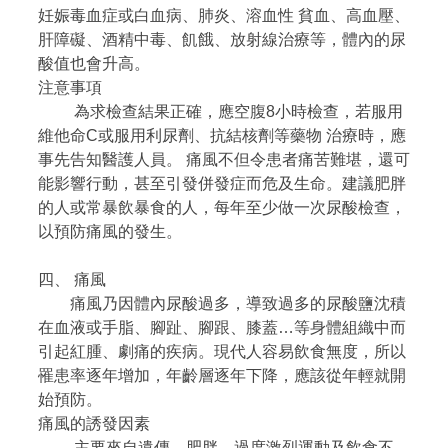
妊娠毒血症或白血病、肺炎、溶血性 貧血、高血壓、
肝障礙、酒精中毒、飢餓、放射線治療等，體內的尿
酸值也會升高。
注意事項
為求檢查結果正確，應空腹8小時檢查，若服用
維他命C或服用利尿劑、抗結核劑等藥物 治療時，應
事先告知醫護人員。 痛風不但令患者痛苦難堪，還可
能影響行動，甚至引發併發症而危及生命。建議肥胖
的人或常暴飲暴食的人，每年至少做一次尿酸檢查，
以預防痛風的發生。
四、 痛風
痛風乃因體內尿酸過多，導致過多的尿酸鹽沈積
在血液或手脂、腳趾、腳跟、膝蓋…等身體組織中而
引起紅腫、劇痛的疾病。現代人容易飲食無度，所以
罹患率逐年增加，年齡層逐年下降，應該從年輕就開
始預防。
痛風的誘發因素
主要來自遺傳、肥胖、過度激烈運動及飲食不