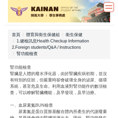
跳
到
主
要
內
首頁
體育與衛生保健組
衛生保健
容
1.健檢訊息Health Checkup Information
區
2.Foreign students/Q&A / Instructions
腎功能檢查
腎功能檢查
腎臟是人體的廢水淨化器，由於腎臟疾病初期，並沒
有特別的症狀，但嚴重時卻會破壞全身的泌尿、循環
系統，甚至危及生命。利用血液對腎功能作的數項檢
查，可以瞭解腎臟機能，及早發現，及早治療。
一、血尿素氮BUN檢查
尿素氮是蛋白質胺基酸在體內所產生的代謝廢棄
物，其最後會經由腎臟排泄出去。因此，腎功能發生