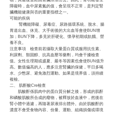
障礙時，血中尿素氮的值，會呈現不正常，是判定腎
臟機能健康與否的重要指標之一。
可能的疾病
腎機能障礙、尿毒症、尿路循環系統、脫水、腸
胃道出血、休克、大手術後的大出血等會使BUN增
加；BUN下降，多見於肝硬化、懷孕初期或飢餓、營
養不良。
注意事項 檢查前若攝取大量蛋白質或服用抗生素、
利尿劑、類固醇、抗高血壓等藥劑，均會干擾檢查
值。女性生理期或盛夏、嚴冬等因素也會使BUN值升
高。數值偏高的人，應多注意腎臟的保健，平日多喝
水、少憋尿、避免激烈運動。如果是境界值，須持續
複檢。
二、 肌酐酸Cre檢查
肌酸酐係肌肉中的蛋白質分解之後，形成的肌酐
和磷酸肌酸所合成的廢物，被釋放於血液中，然後在
腎小體中過濾，再隨著尿液排出體外。由於肌酸酐的
濃度不會受食物內容、份量、運動、組織損傷或環境