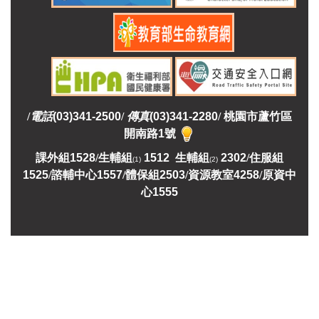
/
電話
(03)341-2500
/
傳真
(03)341-2280
/
桃園市蘆竹區
開南路1號
課外組
1528
/
生輔組
1512 生輔組
2302
/
住服組
(1)
(2)
1525
/
諮輔中心1557
/
體保組2503
/
資源教室
4258
/
原資中
心1555