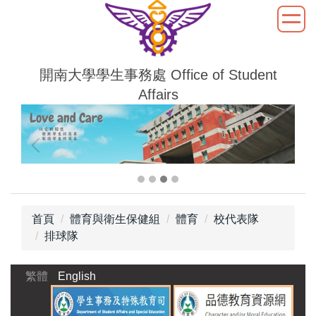
跳
到
主
要
開南大學學生事務處 Office of Student
內
Affairs
容
區
首頁
體育與衛生保健組
體育
校代表隊
排球隊
繁體
English