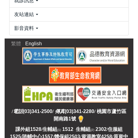
就診訊息
友站連結
影音資料
繁體
English
/
電話
(03)341-2500
/
傳真
(03)341-2280
/
桃園市蘆竹區
開南路1號
課外組
1528
/
生輔組
1512 生輔組
2302
/
住服組
(1)
(2)
1525
/
諮輔中心1557
/
體保組2503
/
資源教室
4258
/
原資中