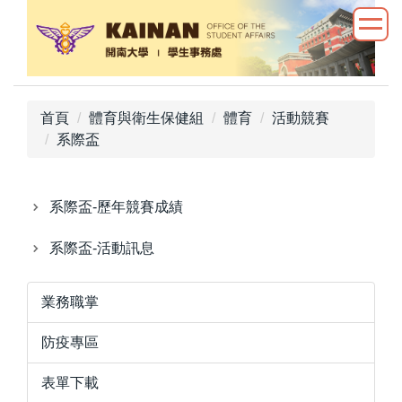
跳
到
主
要
內
首頁
體育與衛生保健組
體育
活動競賽
容
系際盃
區
系際盃-歷年競賽成績
系際盃-活動訊息
業務職掌
防疫專區
表單下載