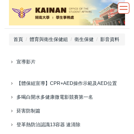
跳
到
主
要
內
首頁
體育與衛生保健組
衛生保健
影音資料
容
區
宣導影片
【體保組宣導】CPR+AED操作示範及AED位置
多喝白開水多健康微電影競賽第一名
菸害防制篇
登革熱防治認識13容器 速清除