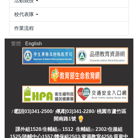
活動競技
校代表隊
作業流程
繁體
English
/
電話
(03)341-2500
/
傳真
(03)341-2280
/
桃園市蘆竹區
開南路1號
課外組
1528
/
生輔組
1512 生輔組
2302
/
住服組
(1)
(2)
1525
/
諮輔中心1557
/
體保組2503
/
資源教室
4258
/
原資中