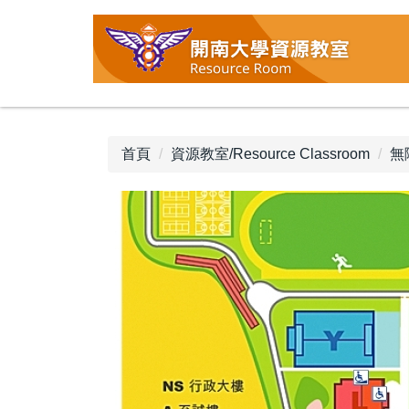
跳
到
主
要
內
容
區
首頁
資源教室/Resource Classroom
無