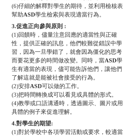
(6)
仔細的解釋對學生的期待，並利用檢核表
幫助
ASD
學生檢索與表現適當行為。
3.
促進正向參與原則
:
(1)
回饋時，儘量注意回應的適當性與正確
性，提供正確的訊息，他們較難從錯誤中學
習，因為一旦學錯了，就會因為僵化的思考
而要花更多的時間做改變。同時，當
ASD
學
生有適當的表現，儘可能告訴他們，讓他們
了解這就是能被社會接受的行為。
(2)
安排
ASD
可以做的工作。
(3)
把時間轉換成可以看見或具體的形式。
(4)
教學或口語溝通時，透過圖示、圖片或用
具體的例子來促進理解。
4.
對學生的期望
:
(1)
對於學校中各項學習活動或要求，較適當