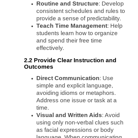
Routine and Structure
: Develop
consistent schedules and rules to
provide a sense of predictability.
Teach Time Management
: Help
students learn how to organize
and spend their free time
effectively.
2.2 Provide Clear Instruction and
Outcomes
Direct Communication
: Use
simple and explicit language,
avoiding idioms or metaphors.
Address one issue or task at a
time.
Visual and Written Aids
: Avoid
using only non-verbal clues such
as facial expressions or body
language. When communicating,