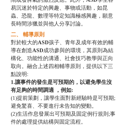
易沉迷於特定的興趣、事物或活動，如昆
蟲、恐龍、數理等特定知識極感興趣，願意
長時間涉獵並與他人分享討論。
二、 輔導原則
對於較大的
ASD
孩子、青年及成年有效的輔
導在創造
ASD
成功參與的環境，其原則為結
構化、功能性的溝通、社會技巧教學與正向
取向。融合上述四相輔導原則，提供以下三
點說明
:
1.
讓事件的發生是可預期的，以避免學生沒
有足夠的時間調適 ，例如
:
(1)
提前策劃，讓學生面對新經驗時是可預期
;
避免驚喜、不要進行未告知的變動。
(2)
生活作息發展出可預期及固定例行規則
;
事
件的處理提供結構與固定流程。