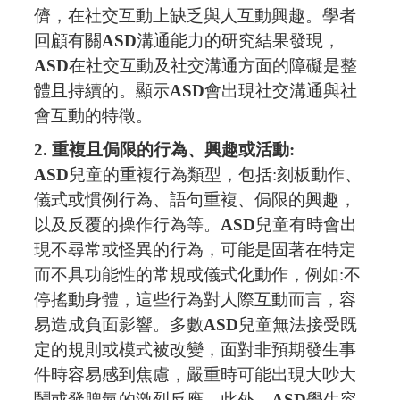
儕，在社交互動上缺乏與人互動興趣。學者
回顧有關
ASD
溝通能力的研究結果發現，
ASD
在社交互動及社交溝通方面的障礙是整
體且持續的。顯示
ASD
會出現社交溝通與社
會互動的特徵。
2.
重複且侷限的行為、興趣或活動
:
ASD
兒童的重複行為類型，包括
:
刻板動作、
儀式或慣例行為、語句重複、侷限的興趣，
以及反覆的操作行為等。
ASD
兒童有時會出
現不尋常或怪異的行為，可能是固著在特定
而不具功能性的常規或儀式化動作，例如
:
不
停搖動身體，這些行為對人際互動而言，容
易造成負面影響。多數
ASD
兒童無法接受既
定的規則或模式被改變，面對非預期發生事
件時容易感到焦慮，嚴重時可能出現大吵大
鬧或發脾氣的激烈反應。此外，
ASD
學生容