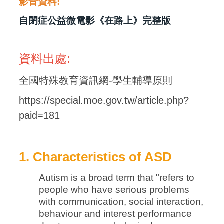
影音資料
:
自閉症公益微電影《在路上》完整版
資料出處:
全國特殊教育資訊網-學生輔導原則
https://special.moe.gov.tw/article.php?
paid=181
1. Characteristics of ASD
Autism is a broad term that "refers to
people who have serious problems
with communication, social interaction,
behaviour and interest performance