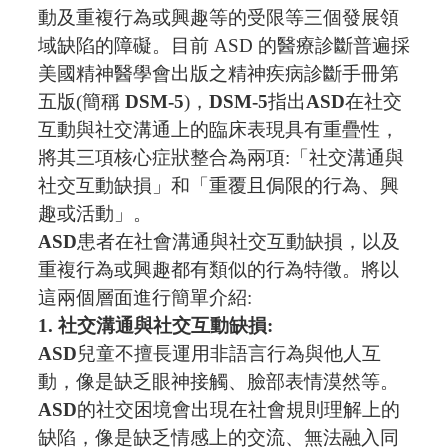
動及重複行為或興趣等的受限等三個發展領
域缺陷的障礙。目前
ASD
的醫療診斷普遍採
美國精神醫學會出版之精神疾病診斷手冊第
五版
(
簡稱
DSM-5
)
，
DSM-5
指出
ASD
在社交
互動與社交溝通上的臨床表現具有重疊性，
將其三項核心症狀整合為兩項
:
「社交溝通與
社交互動缺損」和「重覆且侷限的行為、興
趣或活動」。
ASD
患者在社會溝通與社交互動缺損，以及
重複行為或興趣都有類似的行為特徵。將以
這兩個層面進行簡單介紹
:
1.
社交溝通與社交互動缺損
:
ASD
兒童不擅長運用非語言行為與他人互
動，像是缺乏眼神接觸、臉部表情漠然等。
ASD
的社交困境會出現在社會規則理解上的
缺陷，像是缺乏情感上的交流、無法融入同