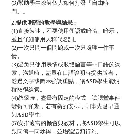
(3)
幫助學生瞭解個人如何打發「自由時
間」。
2.
提供明確的教學與結果
:
(1)
直接陳述，不要使用俚語或暗喻、暗示，
並且仔細使用人稱代名詞。
(2)
一次只問一個問題或一次只處理一件事
情。
(3)
避免只使用表情或肢體語言等非口語的線
索，溝通時，盡量在口語說明時提供版書，
透過文字或圖示強調重點，讓
ASD
學生能明
確取得線索。
(4)
教學時，盡量有固定的模式，讓課堂事件
變得可預期，若有新的安排，則事先盡早通
知
ASD
學生。
(5)
安排適當的機會與教材，讓
ASD
學生可以
跟同儕一同參與，並增強這類行為。