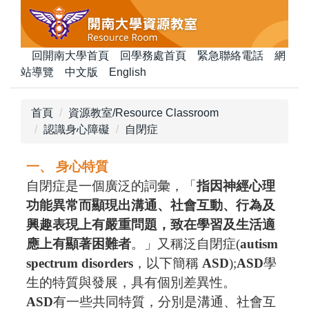
跳
到
主
回開南大學首頁
回學務處首頁
緊急聯絡電話
網
要
站導覽
中文版
English
內
容
區
首頁
資源教室/Resource Classroom
認識身心障礙
自閉症
一、 身心特質
自閉症是一個廣泛的詞彙，「
指因神經心理
功能異常而顯現出溝通、社會互動、行為及
興趣表現上有嚴重問題，致在學習及生活適
應上有顯著困難者
。」又稱泛自閉症
(
autism
spectrum disorders
，以下簡稱
ASD
);
ASD
學
生的特質與發展，具有個別差異性。
ASD
有一些共同特質，分別是溝通、社會互