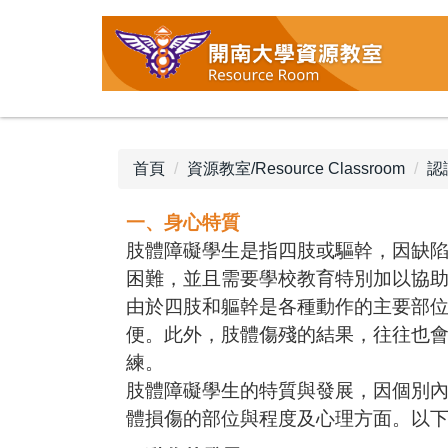
跳
到
主
要
內
容
區
首頁
資源教室/Resource Classroom
認
一、身心特質
肢體障礙學生是指四肢或驅幹，因缺
困難，並且需要學校教育特別加以協
由於四肢和軀幹是各種動作的主要部
便。此外，肢體傷殘的結果，往往也
練。
肢體障礙學生的特質與發展，因個別
體損傷的部位與程度及心理方面。以