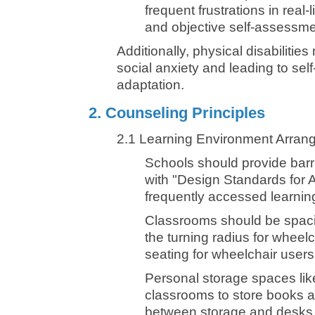
frequent frustrations in real-
and objective self-assessment
Additionally, physical disabiliti
social anxiety and leading to self-
adaptation.
2. Counseling Principles
2.1 Learning Environment Arran
Schools should provide barri
with "Design Standards for Ac
frequently accessed learnin
Classrooms should be spaci
the turning radius for wheel
seating for wheelchair users,
Personal storage spaces lik
classrooms to store books 
between storage and desks 