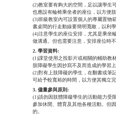
(2)
教室要有夠大的空間，足以讓學生
也應設有輪椅乘坐者的座位，以方便
(3)
班級教室內可設置個人的專屬置物
書桌間的行走動線要簡明寬敞，以利
(4)
注意學生的座位安排，尤其是乘坐
做溝通。但也需要注意，安排座位時
2.
學習資料
:
(1)
課堂使用之投影片或相關的輔助教
肢障礙學生因抄寫不及而造成的學習
(2)
對有上肢障礙的學生，在翻書或筆
可給予較寬裕的時間，以方便其獨立
3.
儘量參與原則
:
(1)
請勿因肢體障礙學生的活動能力受
參加休閒、體育及其他各種活動。但
的。