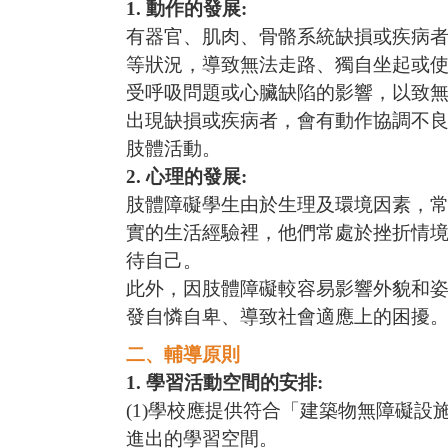
1.
動作的發展
:
有器官、肌肉、骨骼系統缺損或疾病
等狀況，導致無法走路、獨自坐起或
受呼吸問題或心臟缺陷的影響，以致
出現缺損或疾病者，會有動作協調不
肢體活動。
2.
心理的發展
:
肢體障礙學生由於生理及環境因素，
實的生活經驗裡，他們常處於挫折情境
待自己。
此外，因肢體障礙較容易影響外貌和
發自憐自卑、導致社會適應上的困擾
二、輔導原則
1.
學習活動空間的安排
:
(1)
學校應提供符合「建築物無障礙設
進出的學習空間。