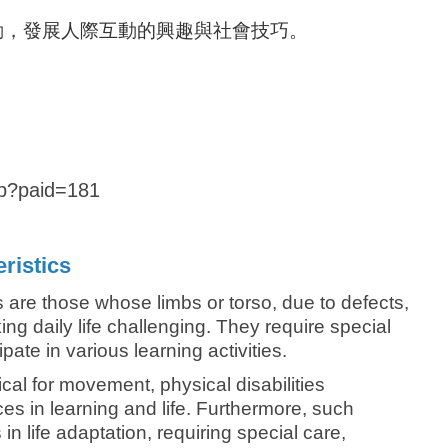
動，發展人際互動的興趣與社會技巧。
php?paid=181
ristics
es are those whose limbs or torso, due to defects,
ng daily life challenging. They require special
pate in various learning activities.
ical for movement, physical disabilities
es in learning and life. Furthermore, such
s in life adaptation, requiring special care,