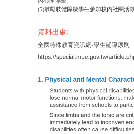
的心理障礙。
(5)
鼓勵肢體障礙學生參加校內社團活
資料出處:
全國特殊教育資訊網-學生輔導原則
https://special.moe.gov.tw/article.
1. Physical and Mental Characte
Students with physical disabiliti
lose normal motor functions, maki
assistance from schools to partici
Since limbs and the torso are crit
immediately lead to inconvenienc
disabilities often cause difficultie