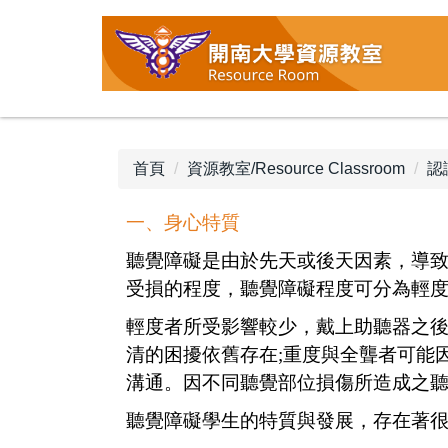
跳
到
主
要
內
容
區
首頁
資源教室/Resource Classroom
認
一、身心特質
聽覺障礙是由於先天或後天因素，導
受損的程度，聽覺障礙程度可分為輕
輕度者所受影響較少，戴上助聽器之後
清的困擾依舊存在
;重度與全聾者可能
溝通。因不同聽覺部位損傷所造成之
聽覺障礙學生的特質與發展，存在著很