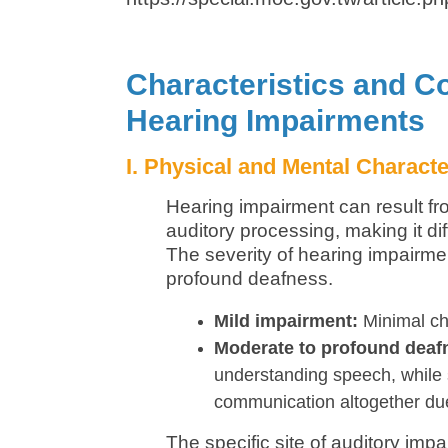
Characteristics and Co
Hearing Impairments
I. Physical and Mental Characte
Hearing impairment can result fro
auditory processing, making it diff
The severity of hearing impairme
profound deafness.
Mild impairment:
Minimal cha
Moderate to profound deaf
understanding speech, while
communication altogether due
The specific site of auditory impa