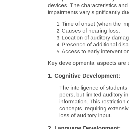
devices. The characteristics and
impairments vary significantly du
Time of onset (when the im
Causes of hearing loss.
Location of auditory damag
Presence of additional disab
Access to early interventio
Key developmental aspects are
1. Cognitive Development:
The intelligence of students
peers, but limited auditory in
information. This restriction
concepts, requiring extensiv
loss of auditory input.
2. Language Development: