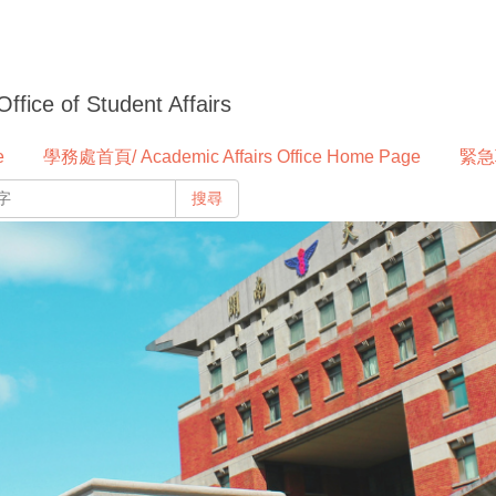
 of Student Affairs
e
學務處首頁/ Academic Affairs Office Home Page
緊急聯
搜尋