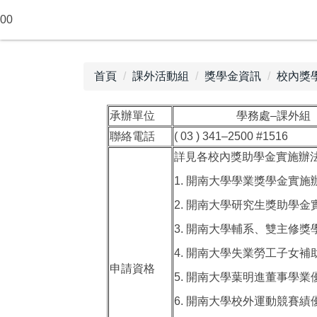
跳
00
到
主
要
首頁
課外活動組
獎學金資訊
校內獎
內
容
區
承辦單位
學務處–課外組
聯絡電話
( 03 ) 341–2500 #1516
詳見各校內獎助學金實施辦
1. 開南大學學業獎學金實施
2. 開南大學研究生獎助學金
3. 開南大學輔系、雙主修
4. 開南大學失業勞工子女
申請資格
5. 開南大學葉明進董事學
6. 開南大學校外運動競賽