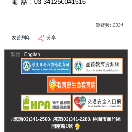
電 話：03-3412500#1516
瀏覽數:
2334
友善列印
分享
繁體
English
/
電話
(03)341-2500
/
傳真
(03)341-2280
/
桃園市蘆竹區
開南路1號