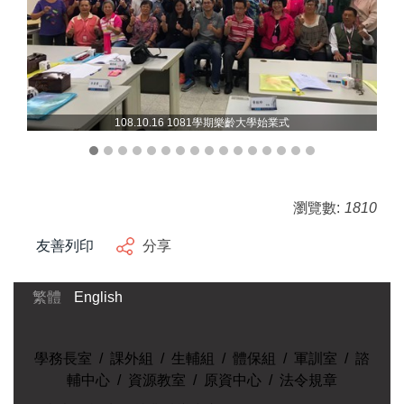
108.10.16 1081學期樂齡大學始業式
瀏覽數:
1810
友善列印
分享
繁體
English
學務長室
/
課外組
/
生輔組
/
體保組
/
軍訓室
/
諮
輔中心
/
資源教室
/
原資中心
/
法令規章