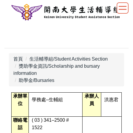
跳
到
主
要
內
容
區
首頁
生活輔導組/Student Activities Section
獎助學金資訊/Scholarship and bursary
information
助學金/Bursaries
承辦單
承辦人
學務處–生輔組
洪惠君
位
員
聯絡電
( 03 ) 341
–2500 #
話
1522