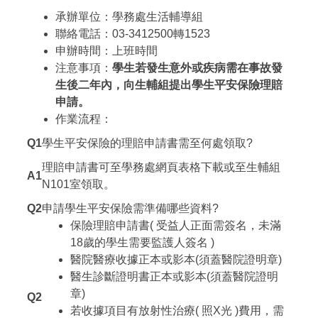
承辦單位：學務處生活輔導組
聯絡電話：03-3412500轉1523
申辦時間：上班時間
注意事項：
學生若發生意外或疾病需在事故發
生後二年內，向生輔組提出學生平安保險理賠
申請
。
作業流程：
Q1
學生平安保險的理賠申請書需至何處領取?
理賠申請書可至學務處網頁表格下載或至生輔組
A1
N101室領取。
Q2
申請學生平安保險需準備哪些資料?
保險理賠申請書( 受益人正面需簽名，未滿
18歲的學生需要監護人簽名 )
醫院醫療收據正本或影本(須蓋醫院證明章)
醫生診斷證明書正本或影本(須蓋醫院證明
章)
Q2
若收據項目有放射性治療( 照X光 )費用，需