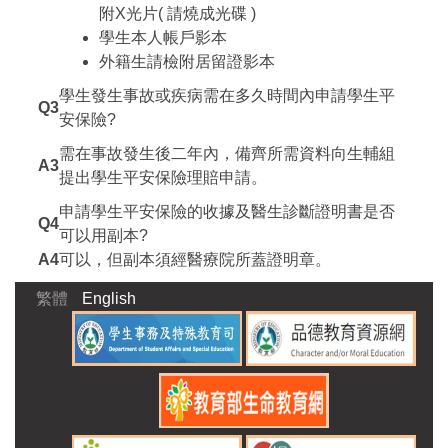
附X光片( 請燒成光碟 )
學生本人帳戶影本
外籍生請檢附居留證影本
學生發生事故或疾病需在多久時間內申請學生平
Q3
安保險?
需在事故發生後二年內，備齊所需資料向生輔組
A3
提出學生平安保險理賠申請。
申請學生平安保險的收據及醫生診斷證明書是否
Q4
可以用副本?
A4
可以，但副本須經醫療院所蓋證明章。
繁體
English