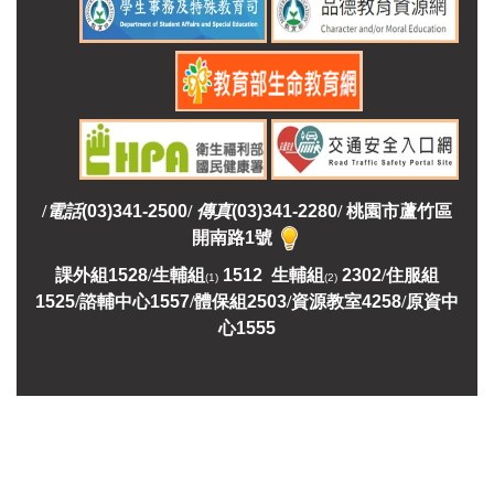
/
電話
(03)341-2500
/
傳真
(03)341-2280
/
桃園市蘆竹區
開南路1號
課外組
1528
/
生輔組
1512 生輔組
2302
/
住服組
(1)
(2)
1525
/
諮輔中心1557
/
體保組2503
/
資源教室
4258
/
原資中
心1555