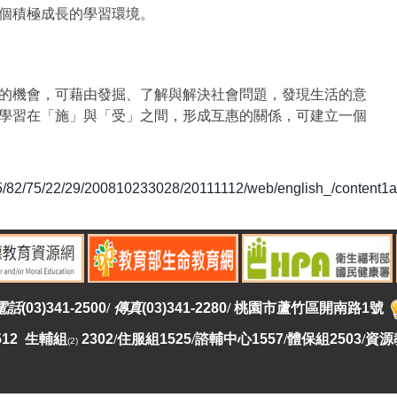
個積極成長的學習環境。
的機會，可藉由發掘、了解與解決社會問題，發現生活的意
學習在「施」與「受」之間，形成互惠的關係，可建立一個
/85/82/75/22/29/200810233028/20111112/web/english_/content1
電話
(03)341-2500
/
傳真
(03)341-2280
/
桃園市蘆竹區開南路1號
512 生輔組
2302
/
住服組1525
/
諮輔中心1557
/
體保組2503
/
資源
(2)