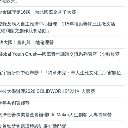
技能競賽」
金會辦理第16屆「台北國際金片子大賽」
登錄及病人自主推廣中心辦理「115年推動善終三法徵文活
主權利圖文創作競賽活動」
6政大國土規劃與土地倫理營
bal Youth Crush—國際青年議題交流系列講座【少數族裔
元宇宙研究中心舉辦「『終章未完：華人生死文化元宇宙數位
大學辦理2026 SOLIDWORKS設計神人競賽
青年共創實踐營
慈善事業基金會辦理Life Maker人生創客-大專青年營
友善智慧宜居環境設計暑期戰鬥營