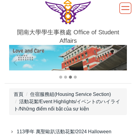
跳
到
主
要
開南大學學生事務處 Office of Student
內
Affairs
容
區
首頁
住宿服務組(Housing Service Section)
活動花絮/Event Highlights/イベントのハイライ
ト/Những điểm nổi bật của sự kiện
113學年 萬聖歐趴活動花絮/2024 Halloween