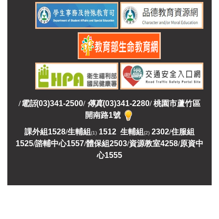
/
電話
(03)341-2500
/
傳真
(03)341-2280
/
桃園市蘆竹區
開南路1號
課外組
1528
/
生輔組
1512 生輔組
2302
/
住服組
(1)
(2)
1525
/
諮輔中心1557
/
體保組2503
/
資源教室
4258
/
原資中
心1555