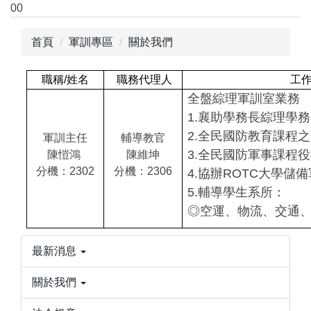
00
跳
到
首頁
軍訓專區
關於我們
主
要
內
職稱/
姓名
職務代理人
工
容
全盤綜理軍訓室業務
區
1.襄助學務長綜理學
2.
全民國防教育課程之
軍訓主任
輔導教官
3.全民國防軍事課程
陳愷鴻
陳維坤
分機：2302
分機：2306
4.協辦ROTC大學儲
5.輔導學生系所：
◎空運、物流、交通、
最新消息
關於我們