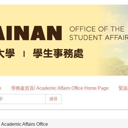
e
學務處首頁/ Academic Affairs Office Home Page
緊急聯
搜尋
ademic Affairs Office