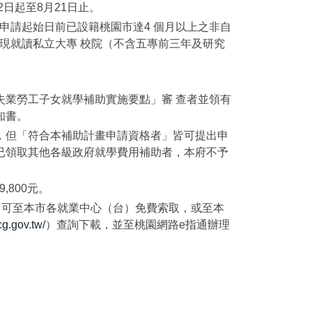
2日起至8月21日止。
申請起始日前已設籍桃園市達4 個月以上之非自
現就讀私立大專 校院（不含五專前三年及研究
失業勞工子女就學補助實施要點」審 查者並領有
知書。
，但「符合本補助計畫申請資格者」皆可提出申
已領取其他各級政府就學費用補助者，本府不予
,800元。
，可至本市各就業中心（台）免費索取，或至本
ycg.gov.tw/
）查詢下載，並至桃園網路e指通辦理