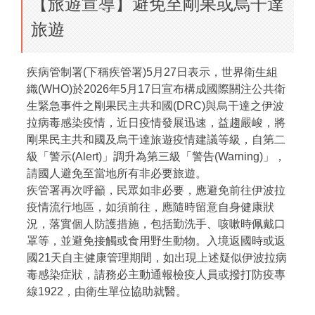
【旅遊宣導】避免至剛果或烏干達
旅遊
疾病管制署(下稱疾管署)5月27日表示，世界衛生組
織(WHO)於2026年5月17日宣布構成國際關注公共衛
生緊急事件之剛果民主共和國(DRC)與烏干達之伊波
拉病毒感染疫情，近日疫情發展迅速，益趨嚴峻，將
剛果民主共和國及烏干達旅遊疫情建議等級，自第二
級「警示(Alert)」調升為第三級「警告(Warning)」，
請國人避免至當地所有非必要旅遊。
疾管署再次呼籲，民眾如非必要，應避免前往伊波拉
疫情流行地區，如須前往，應隨時留意自身健康狀
況，落實個人防護措施，包括勤洗手、咳嗽時佩戴口
罩等，並避免接觸或食用野生動物。入境返國時或返
國21天自主健康管理期間，如出現上述疑似伊波拉病
毒感染症狀，請務必主動通報檢疫人員或撥打防疫專
線1922，由衛生單位協助就醫。