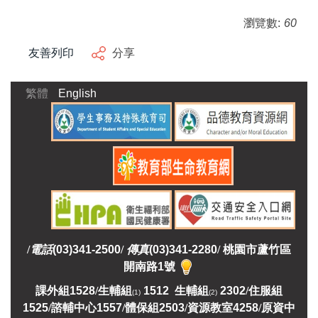
瀏覽數:
60
友善列印
分享
繁體
English
/
電話
(03)341-2500
/
傳真
(03)341-2280
/
桃園市蘆竹區
開南路1號
課外組
1528
/
生輔組
1512 生輔組
2302
/
住服組
(1)
(2)
1525
/
諮輔中心1557
/
體保組2503
/
資源教室
4258
/
原資中