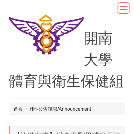
跳
到
主
要
開南
內
容
區
大學
體育與衛生保健組
首頁
HH-公告訊息/Announcement