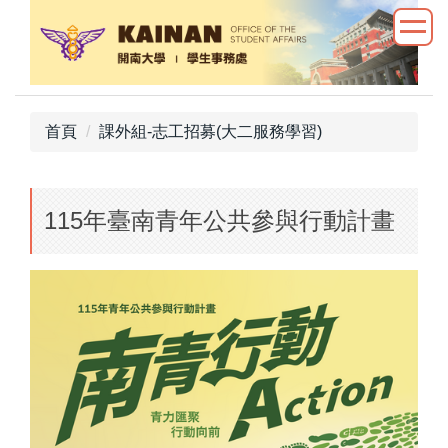
跳
到
主
要
內
首頁
課外組-志工招募(大二服務學習)
容
區
115年臺南青年公共參與行動計畫