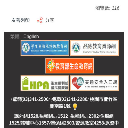
瀏覽數:
116
友善列印
分享
繁體
English
/
電話
(03)341-2500
/
傳真
(03)341-2280
/
桃園市蘆竹區
開南路1號
課外組
1528
/
生輔組
1512 生輔組
2302
/
住服組
(1)
(2)
1525
/
諮輔中心1557
/
體保組2503
/
資源教室
4258
/
原資中