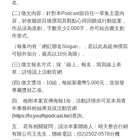
名。
(二) 徵文內容：針對本Podcast節目任一單集主題內
容，於收聽節目後撰寫其觀點心得回饋或行動提案，
作品須為原創，字數至少2,000字，亦可結合圖文創
作形式。
（每集均有「網紅聯名Slogan」，若以此為延伸撰寫
可額外加分，最高以10分為限）。
(三) 徵文報名方式：採「線上」報名，填寫線上表
單，詳情請上活動官網
(四) 徵文獎項：10組，每組新臺幣5,000元，並頒發
專屬獎狀乙張。
四、 檢附本案宣傳海報1份，活動詳情亦可至本局青
年事務科粉絲專頁或活動官網
(
https://hcyouthpodcast.tw/
)查詢。
五、 若有相關疑問，請洽本案聯絡人：晴天整合行銷
有限公司王先生，聯絡電話：(02)2502-0578分機