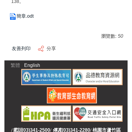
138。
簡章.odt
瀏覽數:
50
友善列印
分享
繁體
English
/
電話
(03)341-2500
/
傳真
(03)341-2280
/
桃園市蘆竹區