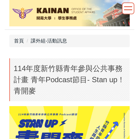
跳
到
主
要
內
首頁
課外組-活動訊息
容
區
114年度新竹縣青年參與公共事務
計畫 青年Podcast節目- Stan up！
青開麥