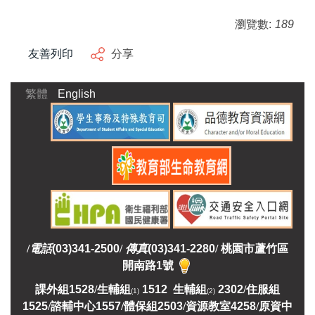
瀏覽數:
189
友善列印
分享
繁體
English
/
電話
(03)341-2500
/
傳真
(03)341-2280
/
桃園市蘆竹區
開南路1號
課外組
1528
/
生輔組
1512 生輔組
2302
/
住服組
(1)
(2)
1525
/
諮輔中心1557
/
體保組2503
/
資源教室
4258
/
原資中