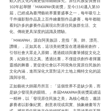
動人的文化內涵更值得細細探究。原住民族委員會自
年起舉辦「
美術獎」至今
邁入第
102
MAKAPAH
(114)
10
屆，已經成為臺灣藝術界重要盛事之一，每年吸引上
千件攝影類作品及上百件繪畫類作品參賽，每年都能
看到許多的參賽作品展現出對原住民族群生活、文
化、傳統更具深度的認識及體驗。
「
」源自阿美族語，意指「美、帥、漂亮、
MAKAPAH
讚嘆」，正如其名，這項美術獎旨在透過藝術創作，
引領社會大眾走入原鄉，透過鏡頭與畫筆捕捉文化之
美，紀錄生活之真。透過比賽，不僅提供創作者揮灑
靈感的舞臺，更促使社會以不同視角欣賞原住民族的
文化內涵，進而深化大眾對這片土地上獨特文化的認
識與珍視。
正如藝術大師羅丹所言：「這個世界不是缺少美，而
是缺少發現美的眼睛。」本屆
美術獎延續這
MAKAPAH
一精神，以「發現原住民族之美」為核心概念，邀請
參賽者以影像紀實、創意表現或寫實、抽象繪畫等方
式，捕捉原住民族文化的細膩光影。主題涵蓋但不限