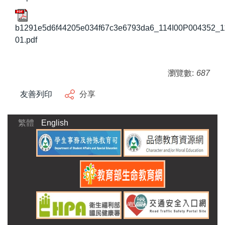
b1291e5d6f44205e034f67c3e6793da6_114I00P004352_
01.pdf
瀏覽數:
687
友善列印
分享
繁體
English