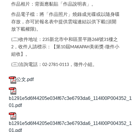
作品相片：背面應黏貼「作品說明表」。
作品電子檔：將「作品照片」燒錄成光碟或以隨身碟
存放，亦可於報名表中提供雲端連結以供下載
須開
(
放下載權限
。
)
二
收件地址：
新北市中和區景平路
號
樓之
(
)
235
268
31
，收件人請標示：【第
屆
美術獎
徵件小
2
10
MAKAPAH
-
組收】。
三
洽詢電話：
，徵件小組。
(
)
02-2781-0113
公文.pdf
b1291e5d6f44205e034f67c3e6793da6_114I00P004352_
01.pdf
b1291e5d6f44205e034f67c3e6793da6_114I00P004352_
01.pdf