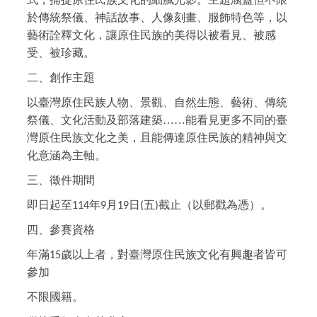
於傳統祭儀、神話故事、人像刻畫、服飾特色等，以
藝術詮釋文化，讓原住民族的美得以被看見、被感
受、被珍藏。
二、創作主題
以臺灣原住民族人物、景觀、自然生態、藝術、傳統
祭儀、文化活動及部落建築……能看見更多不同的臺
灣原住民族文化之美，且能傳達原住民族的精神與文
化意涵為主軸。
三、徵件期間
即日起至
年
月
日
五
截止（以郵戳為憑）。
114
9
19
(
)
四、參賽資格
年滿
歲以上者，對臺灣原住民族文化有興趣者皆可
15
參加
不限國籍。