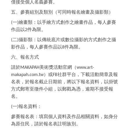
僅接受個人名義參賽。
五、參賽組別及類別（可同時報名繪畫及攝影類）
一
繪畫類：以手繪方式創作之繪畫作品，每人參賽
(
)
作品以
件為限。
2
二
攝影類：以傳統底片或數位攝影的方式創作之攝
(
)
影作品，每人參賽作品以
件為限。
8
六、報名方式
請於
美術獎活動官網（
MAKAPAH
www.art-
）或
社群平台，下載活動簡章及報
makapah.com.tw
FB
名表，於報名截止日期前，將以下報名資料，以掛號
方式郵寄至徵件小組，以郵戳為憑，逾期不接受報
名。
一
報名資料：
(
)
參賽報名表：填寫個人資料及作品相關資料，如身分
為原住民，請於報名表註明族別。