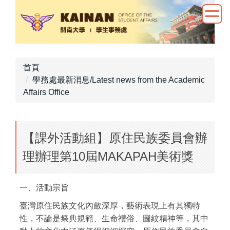
跳
到
主
要
內
首頁
容
學務處最新消息/Latest news from the Academic
區
Affairs Office
【課外活動組】原住民族委員會辦
理辦理第10屆MAKAPAH美術獎
一、活動宗旨
臺灣原住民族文化內斂深厚，藝術表現上有其獨特
性，不論是祭典規範、生命禮俗、圖紋精神等，其中