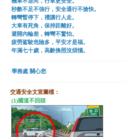
機車不逆向
，
行車更安全
。
秒數不足不強行
，
安全通行不搶快
。
轉彎暫停下
，
禮讓行人走
。
大車有死角
，
保持距離好
。
避開內輪差
，
轉彎不驚怕
。
疲勞駕駛危險多
，
平安才是福
。
年滿七十歲
，
高齡換照沒煩惱
。
學務處 關心您
交通安全文宣圖檔
：
(
1
)
國道不回頭