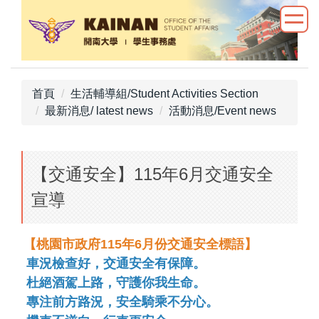
跳
到
主
要
內
首頁
生活輔導組/Student Activities Section
容
最新消息/ latest news
活動消息/Event news
區
【交通安全】115年6月交通安全
宣導
【桃園市政府115年6月份交通安全標語】
車況檢查好
，
交通安全有保障
。
杜絕酒駕上路
，
守護你我生命
。
專注前方路況
，
安全騎乘不分心
。