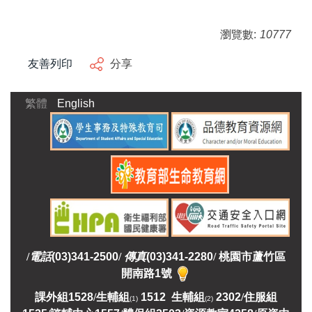
瀏覽數:
10777
友善列印
分享
繁體
English
/
電話
(03)341-2500
/
傳真
(03)341-2280
/
桃園市蘆竹區
開南路1號
課外組
1528
/
生輔組
1512 生輔組
2302
/
住服組
(1)
(2)