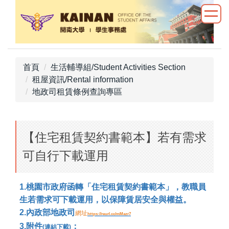
跳
到
主
要
內
首頁
生活輔導組/Student Activities Section
容
租屋資訊/Rental information
區
地政司租賃條例查詢專區
【住宅租賃契約書範本】若有需求
可自行下載運用
1.
桃園市政府函轉
「
住宅租賃契約書範本
」，
教職員
生若需求可下載運用
，
以保障賃居安全與權益
。
2.
內政部地政司
網址
https://reurl.cc/mMazr7
3.
附件
：
(連結下載)