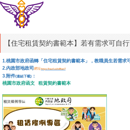
【住宅租賃契約書範本】若有需求可自行
1.
桃園市政府函轉
「
住宅租賃契約書範本
」，
教職員生若需求
2.
內政部地政司
網址
https://reurl.cc/mMazr7
3.
附件
：
(連結下載)
桃園市政府函文
租賃契約書範本